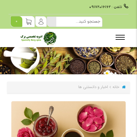
تلفن :
09172016162
0
خانه
اخبار و دانستنی ها