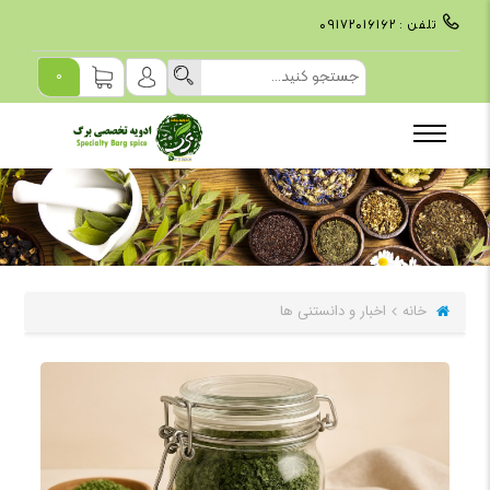
تلفن :
09172016162
0
خانه
اخبار و دانستنی ها